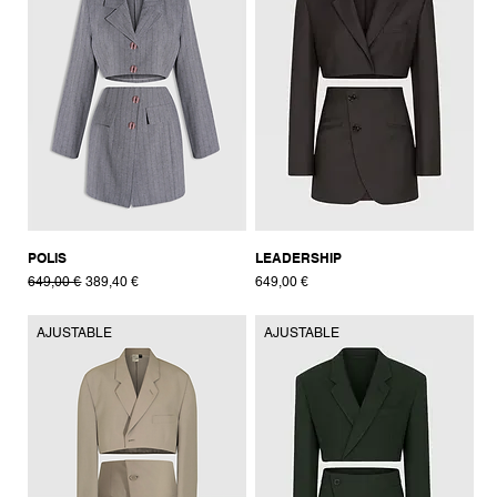
POLIS
LEADERSHIP
Prix original
Prix promotionnel
Prix
649,00 €
389,40 €
649,00 €
AJUSTABLE
AJUSTABLE