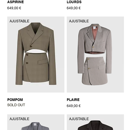
ASPIRINE
LOURDS
Prix
Prix
649,00 €
649,00 €
AJUSTABLE
AJUSTABLE
POMPOM
PLAIRE
SOLD OUT
Prix
649,00 €
AJUSTABLE
AJUSTABLE