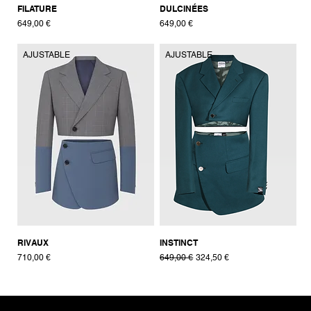
FILATURE
DULCINÉES
Prix
Prix
649,00 €
649,00 €
AJUSTABLE
AJUSTABLE
RIVAUX
INSTINCT
Prix
Prix original
Prix promotionnel
710,00 €
649,00 €
324,50 €