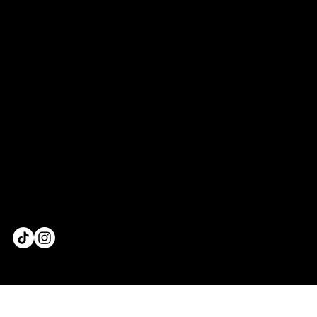
RARE SETS
FRAGEMENTS JACKET
CUT-OUT JACKET
AIRCUT JACKET
OUR STORY
LOOKBOOK
CELEBRITÉS & MÉDIAS
GUIDE DES TAILLES & GUIDE
MENSURATIONS
CGV & MODALITÉS DE RETOURS
POLITIQUE DE CONFIDENTIALITÉ
CONTACT@MADAMEBADASS.FR
S'INSCRIRE À LA NEWSLETTER
© 2026 BY MADAME BADASS