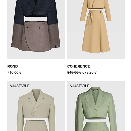
ROND
COHERENCE
Prix
Prix original
Prix promotionnel
710,00 €
849,00 €
679,20 €
AJUSTABLE
AJUSTABLE