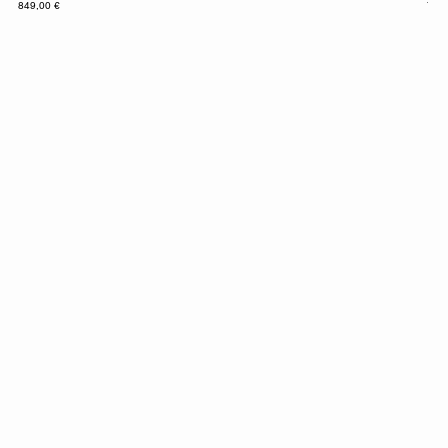
Prix
Prix
849,00 €
779