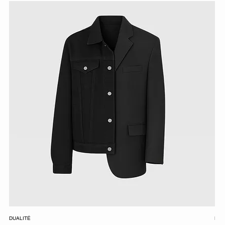
DUALITÉ
LAI