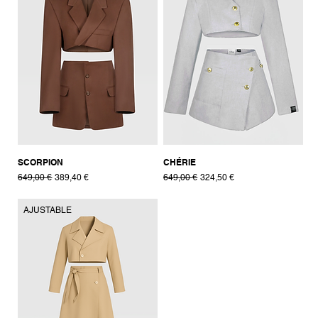
SCORPION
CHÉRIE
Prix original
Prix promotionnel
Prix original
Prix promotionnel
649,00 €
389,40 €
649,00 €
324,50 €
AJUSTABLE