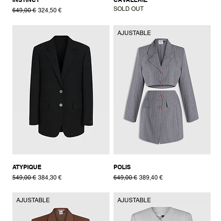
SOLD OUT
Prix original
Prix promotionnel
649,00 €
324,50 €
AJUSTABLE
ATYPIQUE
POLIS
Prix original
Prix promotionnel
Prix original
Prix promotionnel
549,00 €
384,30 €
649,00 €
389,40 €
AJUSTABLE
AJUSTABLE