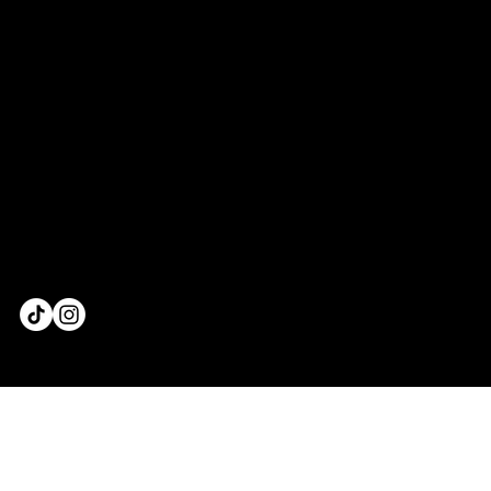
AIRCUT JACKET
OUR STORY
LOOKBOOK
CELEBRITÉS & MÉDIAS
GUIDE DES TAILLES & GUIDE
MENSURATIONS
CGV & MODALITÉS DE RETOURS
POLITIQUE DE CONFIDENTIALITÉ
CONTACT@MADAMEBADASS.FR
S'INSCRIRE À LA NEWSLETTER
© 2026 BY MADAME BADASS